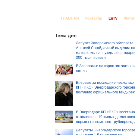
Корреспондент За
ГЛАВНАЯ
Контакты
EnTV
Фотог
Тема дня
Депутат Запорожского облсовета
Алексей Сагайдачный выделил н
материальные нужды энергодарц
300 тысяч гривен
В Запорожье на карантин закрыли
школы
Впервые за последние несколько
КП «ПКС» Энергодарского горсов
получило официального гендирек
В Энергодаре КП «ПКС» восстан
отопление в 19 жилых домах пос
порыва транзитного трубопровод
Депутаты Энергодарского горсов
выделили 1,5 миллиона на