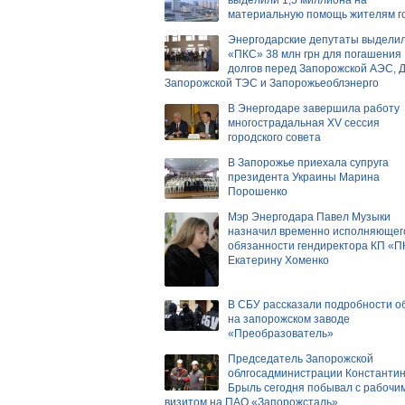
материальную помощь жителям г
Энергодарские депутаты выдели
«ПКС» 38 млн грн для погашения
долгов перед Запорожской АЭС, 
Запорожской ТЭС и Запорожьеоблэнерго
В Энергодаре завершила работу
многострадальная ХV сессия
городского совета
В Запорожье приехала супруга
президента Украины Марина
Порошенко
Мэр Энергодара Павел Музыки
назначил временно исполняющег
обязанности гендиректора КП «
Екатерину Хоменко
В СБУ рассказали подробности о
на запорожском заводе
«Преобразователь»
Председатель Запорожской
облгосадминистрации Константи
Брыль сегодня побывал с рабочи
визитом на ПАО «Запорожсталь»