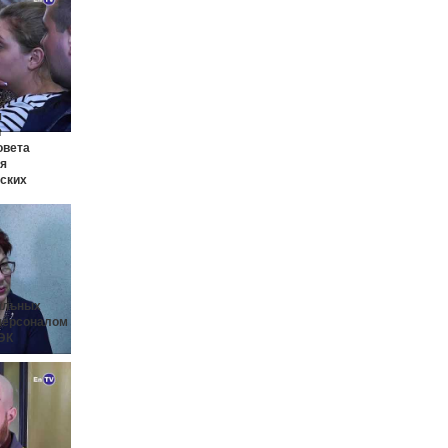
я
и
овета
ия
ских
альных
 персоналом
ЭК