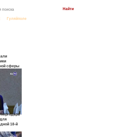
к
Гуляйполе
мали
ики
ной сферы
Энергодара
 для
дной 18-й