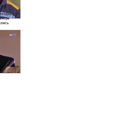
ергодарском
ентре
ались