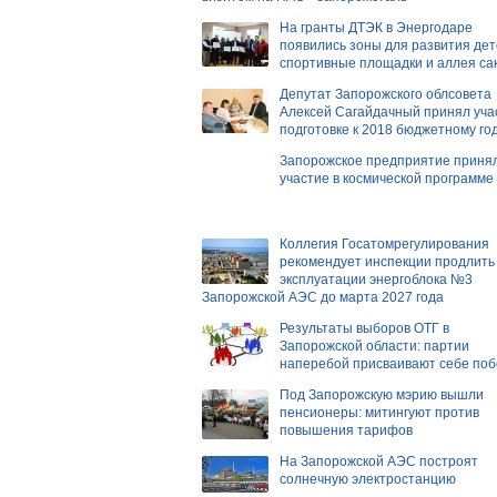
На гранты ДТЭК в Энергодаре
появились зоны для развития дет
спортивные площадки и аллея са
Депутат Запорожского облсовета
Алексей Сагайдачный принял уча
подготовке к 2018 бюджетному го
Запорожское предприятие приня
участие в космической программе
Коллегия Госатомрегулирования
рекомендует инспекции продлить
эксплуатации энергоблока №3
Запорожской АЭС до марта 2027 года
Результаты выборов ОТГ в
Запорожской области: партии
наперебой присваивают себе поб
Под Запорожскую мэрию вышли
пенсионеры: митингуют против
повышения тарифов
На Запорожской АЭС построят
солнечную электростанцию