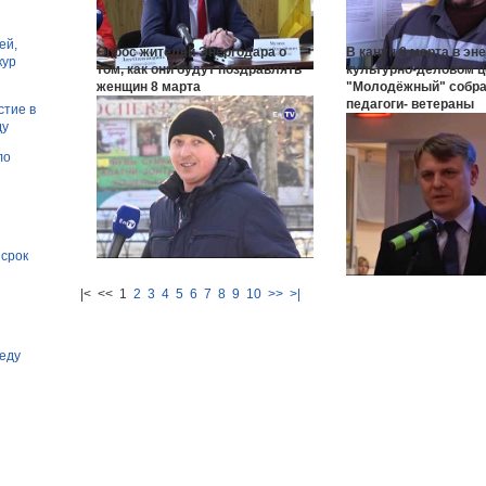
ей,
Опрос жителей Энергодара о
В канун 8 марта в эн
кур
том, как они будут поздравлять
культурно-деловом ц
женщин 8 марта
"Молодёжный" собр
педагоги- ветераны
стие в
ду
ло
 срок
|< << 1
2
3
4
5
6
7
8
9
10
>>
>|
еду