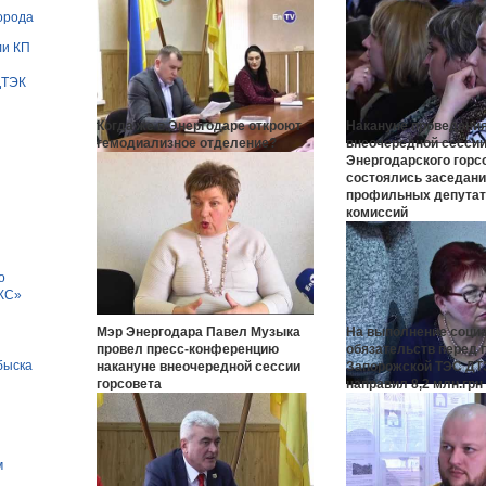
орода
ли КП
ДТЭК
Когда же в Энергодаре откроют
Накануне проведени
гемодиализное отделение?
внеочередной сесси
Энергодарского горс
состоялись заседан
профильных депутат
комиссий
о
ПКС»
Мэр Энергодара Павел Музыка
На выполнение соци
провел пресс-конференцию
обязательств перед
быска
накануне внеочередной сессии
Запорожской ТЭС ДТ
горсовета
направил 8,2 млн.грн
н
м