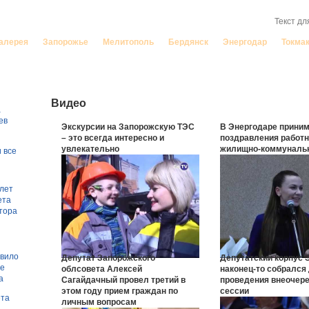
порожье
алерея
Запорожье
Мелитополь
Бердянск
Энергодар
Токма
Видео
а
ев
Экскурсии на Запорожскую ТЭС
В Энергодаре прини
– это всегда интересно и
поздравления работн
увлекательно
жилищно-коммуналь
 все
 лет
ета
тора
овило
Депутат Запорожского
Депутатский корпус 
ле
облсовета Алексей
наконец-то собрался
а
Сагайдачный провел третий в
проведения внеочере
этом году прием граждан по
сессии
ета
личным вопросам