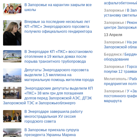
асфальтобетонный
В Запорожье на карантин закрыли все
школы
Запорожье /
В Зап
установку светиль
Впервые за последние несколько лет
Запорожье /
Рекон
КП «ПКС» Энергодарского горсовета
центре Запорожья
получило официального гендиректора
13 Апреля
Запорожье /
На ре
Запорожской облас
В Энергодаре КП «ПКС» восстановило
Бердянск /
Бердян
отопление в 19 жилых домах после
оборудование
порыва транзитного трубопровода
Запорожье /
Горсо
Депутаты Энергодарского горсовета
покупки 12 трамва
выделили 1,5 миллиона на
Мелитополь /
Раб
материальную помощь жителям города
предприятия полт
Энергодарские депутаты выделили КП
Запорожье /
У «За
«ПКС» 38 млн грн для погашения
постоянного графи
долгов перед Запорожской АЭС, ДТЭК
маршрута
Запорожской ТЭС и Запорожьеоблэнерго
В Энергодаре завершила работу
многострадальная ХV сессия
городского совета
В Запорожье приехала супруга
президента Украины Марина