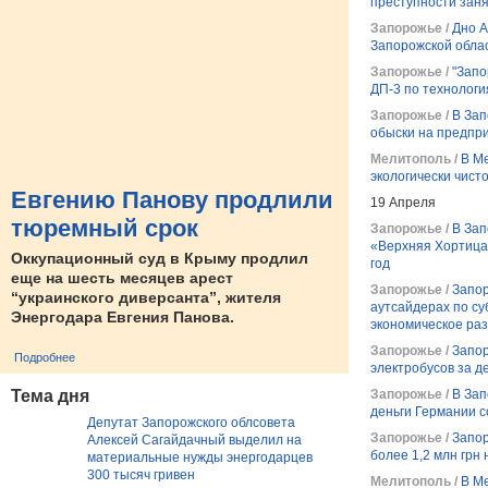
преступности заня
Запорожье /
Дно А
Запорожской обла
Запорожье /
"Запо
ДП-3 по технолог
Запорожье /
В За
обыски на предпр
Мелитополь /
В М
экологически чист
Евгению Панову продлили
19 Апреля
тюремный срок
Запорожье /
В Зап
«Верхняя Хортица»
Оккупационный суд в Крыму продлил
год
еще на шесть месяцев арест
Запорожье /
Запор
“украинского диверсанта”, жителя
аутсайдерах по су
Энергодара Евгения Панова.
экономическое ра
Запорожье /
Запор
Подробнее
электробусов за д
Тема дня
Запорожье /
В Зап
деньги Германии 
Депутат Запорожского облсовета
Запорожье /
Запор
Алексей Сагайдачный выделил на
более 1,2 млн грн
материальные нужды энергодарцев
300 тысяч гривен
Мелитополь /
В М