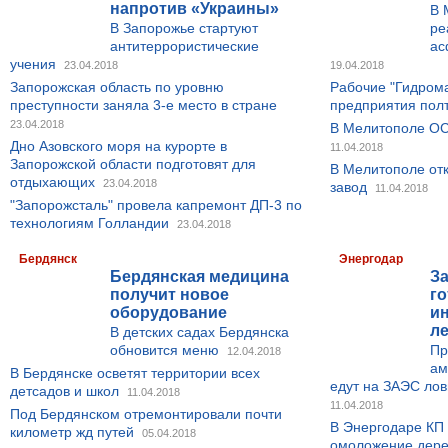
напротив «Украины»
В 
В Запорожье стартуют
ре
антитеррористические
ас
учения
23.04.2018
19.04.2018
Запорожская область по уровню
Рабочие "Гидрома
преступности заняла 3-е место в стране
предприятия пол
23.04.2018
В Мелитополе ОС
Дно Азовского моря на курорте в
11.04.2018
Запорожской области подготовят для
В Мелитополе от
отдыхающих
23.04.2018
завод
11.04.2018
"Запорожсталь" провела капремонт ДП-3 по
технологиям Голландии
23.04.2018
Бердянск
Энергодар
Бердянская медицина
З
получит новое
го
оборудование
ин
л
В детских садах Бердянска
обновится меню
Пр
12.04.2018
ам
В Бердянске осветят территории всех
едут на ЗАЭС лов
детсадов и школ
11.04.2018
11.04.2018
Под Бердянском отремонтировали почти
В Энергодаре КП
километр жд путей
05.04.2018
омоложение дерев