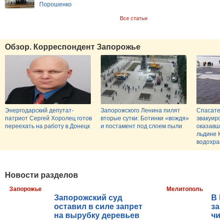
Порошенко
Все статьи
Обзор. Корреспондент Запорожье
Энергодарский депутат-
Запорожского Ленина пилят
Спасате
патриот Сергей Хоролец готов
вторые сутки: Ботинки «вождя»
эвакуир
переехать на работу в Донецк
и постамент под слоем пыли
оказавш
льдине 
водохр
Новости разделов
Запорожье
Мелитополь
Запорожский суд
В
оставил в силе запрет
за
на вырубку деревьев
ч