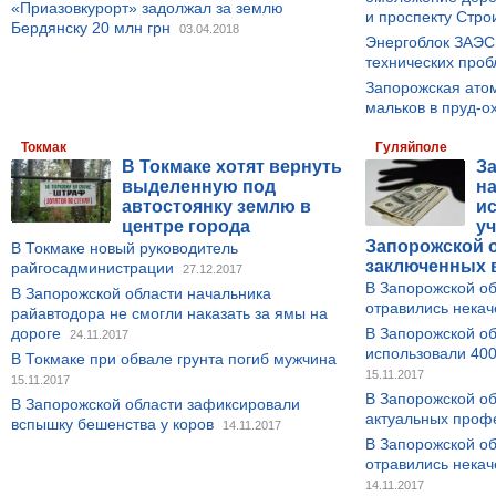
«Приазовкурорт» задолжал за землю
и проспекту Стро
Бердянску 20 млн грн
03.04.2018
Энергоблок ЗАЭС 
технических про
Запорожская ато
мальков в пруд-о
Токмак
Гуляйполе
В Токмаке хотят вернуть
З
выделенную под
н
автостоянку землю в
и
центре города
у
Запорожской о
В Токмаке новый руководитель
заключенных 
райгосадминистрации
27.12.2017
В Запорожской об
В Запорожской области начальника
отравились некач
райавтодора не смогли наказать за ямы на
дороге
В Запорожской об
24.11.2017
использовали 40
В Токмаке при обвале грунта погиб мужчина
15.11.2017
15.11.2017
В Запорожской о
В Запорожской области зафиксировали
актуальных проф
вспышку бешенства у коров
14.11.2017
В Запорожской об
отравились нека
14.11.2017