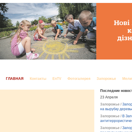
Корреспондент Запорожье
ГЛАВНАЯ
Контакты
EnTV
Фотогалерея
Запорожье
Мели
Последние новос
23 Апреля
Запорожье /
Запор
на вырубку дерев
Запорожье /
В Зап
антитеррористиче
Запорожье /
Запор