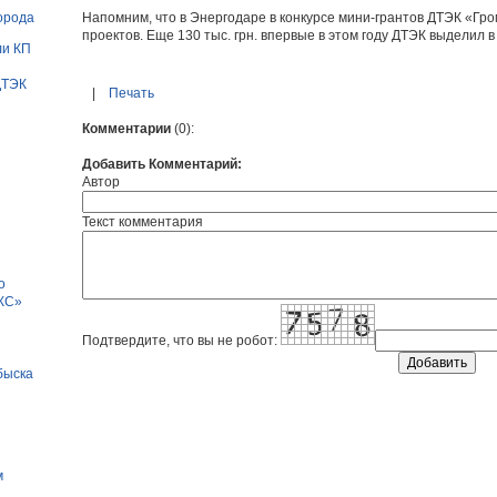
орода
Напомним, что в Энергодаре в конкурсе мини-грантов ДТЭК «Гро
проектов. Еще 130 тыс. грн. впервые в этом году ДТЭК выделил в
ли КП
ДТЭК
|
Печать
Комментарии
(0)
:
Добавить Комментарий:
Автор
Текст комментария
о
ПКС»
Подтвердите, что вы не робот:
быска
н
м