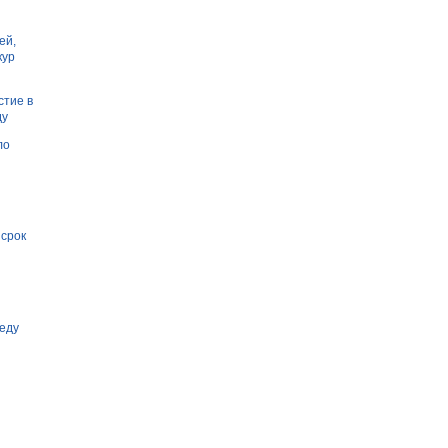
ей,
кур
стие в
ду
ло
 срок
еду