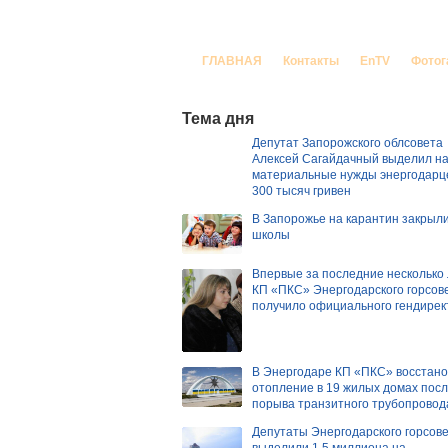
Корреспондент За
ГЛАВНАЯ
Контакты
EnTV
Фотог
Тема дня
Депутат Запорожского облсовета
Алексей Сагайдачный выделил н
материальные нужды энергодарц
300 тысяч гривен
В Запорожье на карантин закрыли
школы
Впервые за последние несколько
КП «ПКС» Энергодарского горсов
получило официального гендирек
В Энергодаре КП «ПКС» восстан
отопление в 19 жилых домах пос
порыва транзитного трубопровод
Депутаты Энергодарского горсов
выделили 1,5 миллиона на