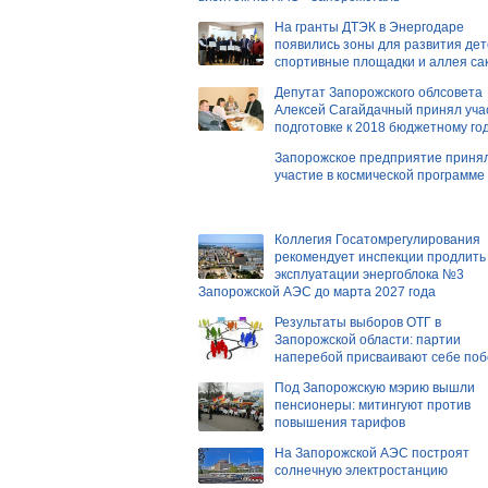
На гранты ДТЭК в Энергодаре
появились зоны для развития дет
спортивные площадки и аллея са
Депутат Запорожского облсовета
Алексей Сагайдачный принял уча
подготовке к 2018 бюджетному го
Запорожское предприятие приня
участие в космической программе
Коллегия Госатомрегулирования
рекомендует инспекции продлить
эксплуатации энергоблока №3
Запорожской АЭС до марта 2027 года
Результаты выборов ОТГ в
Запорожской области: партии
наперебой присваивают себе поб
Под Запорожскую мэрию вышли
пенсионеры: митингуют против
повышения тарифов
На Запорожской АЭС построят
солнечную электростанцию