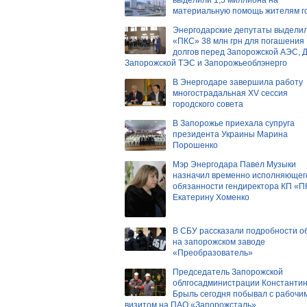
материальную помощь жителям г
Энергодарские депутаты выдели
«ПКС» 38 млн грн для погашения
долгов перед Запорожской АЭС, 
Запорожской ТЭС и Запорожьеоблэнерго
В Энергодаре завершила работу
многострадальная ХV сессия
городского совета
В Запорожье приехала супруга
президента Украины Марина
Порошенко
Мэр Энергодара Павел Музыки
назначил временно исполняющег
обязанности гендиректора КП «
Екатерину Хоменко
В СБУ рассказали подробности о
на запорожском заводе
«Преобразователь»
Председатель Запорожской
облгосадминистрации Константи
Брыль сегодня побывал с рабочи
визитом на ПАО «Запорожсталь»