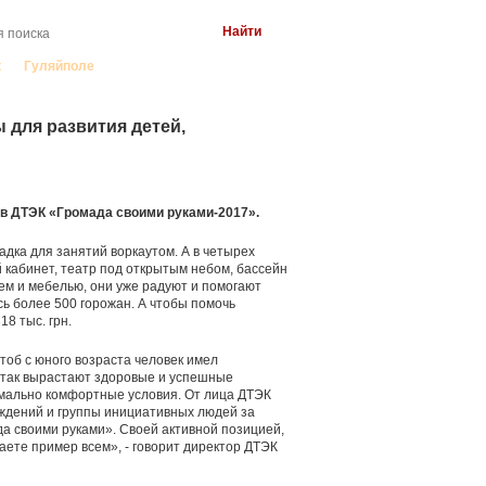
к
Гуляйполе
 для развития детей,
ов ДТЭК «Громада своими руками-2017».
адка для занятий воркаутом. А в четырех
кабинет, театр под открытым небом, бассейн
ем и мебелью, они уже радуют и помогают
ь более 500 горожан. А чтобы помочь
8 тыс. грн.
тоб с юного возраста человек имел
о так вырастают здоровые и успешные
симально комфортные условия. От лица ДТЭК
еждений и группы инициативных людей за
да своими руками». Своей активной позицией,
ете пример всем», - говорит директор ДТЭК