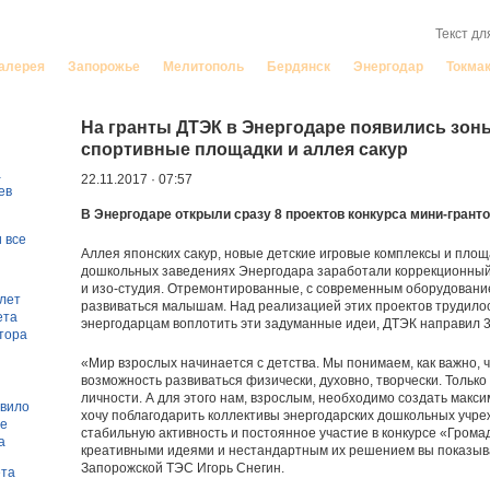
порожье
алерея
Запорожье
Мелитополь
Бердянск
Энергодар
Токма
На гранты ДТЭК в Энергодаре появились зоны
спортивные площадки и аллея сакур
а
22.11.2017 · 07:57
ев
В Энергодаре открыли сразу 8 проектов конкурса мини-грант
 все
Аллея японских сакур, новые детские игровые комплексы и площ
дошкольных заведениях Энергодара заработали коррекционный 
и изо-студия. Отремонтированные, с современным оборудовани
 лет
развиваться малышам. Над реализацией этих проектов трудилос
ета
энергодарцам воплотить эти задуманные идеи, ДТЭК направил 31
тора
«Мир взрослых начинается с детства. Мы понимаем, как важно, ч
возможность развиваться физически, духовно, творчески. Тольк
личности. А для этого нам, взрослым, необходимо создать мак
овило
хочу поблагодарить коллективы энергодарских дошкольных учр
ле
стабильную активность и постоянное участие в конкурсе «Грома
а
креативными идеями и нестандартным их решением вы показыва
Запорожской ТЭС Игорь Снегин.
ета