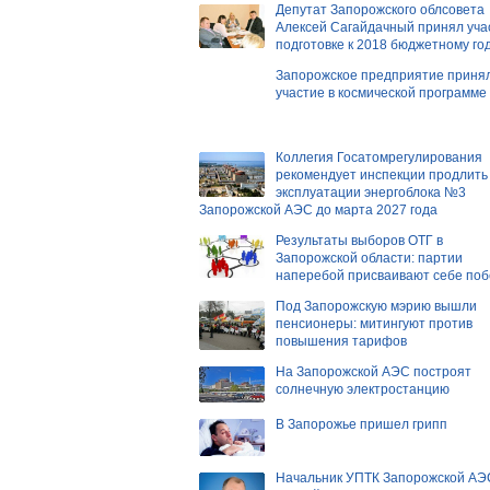
Депутат Запорожского облсовета
Алексей Сагайдачный принял уча
подготовке к 2018 бюджетному го
Запорожское предприятие приня
участие в космической программе
Коллегия Госатомрегулирования
рекомендует инспекции продлить
эксплуатации энергоблока №3
Запорожской АЭС до марта 2027 года
Результаты выборов ОТГ в
Запорожской области: партии
наперебой присваивают себе поб
Под Запорожскую мэрию вышли
пенсионеры: митингуют против
повышения тарифов
На Запорожской АЭС построят
солнечную электростанцию
В Запорожье пришел грипп
Начальник УПТК Запорожской АЭ