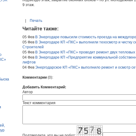
подъезд/8 этаж, закрытие оконных блоков – по ул. Молодежная 1
9 этаж.
|
Печать
Читайте также:
05 Фев
В Энергодаре повысили стоимость проезда на междугор
05 Фев
В Энергодаре КП «ПКС» выполнили техосмотр и чистку с
Строителей
05 Фев
В Энергодаре КП «ПКС» проводит ремонт двух тепловых
о
04 Фев
В Энергодаре КП «Предприятие коммунальной собствен
ПКС»
лифтов
04 Фев
Энергодарское КП «ПКС» выполнило ремонт и осмотр се
Комментарии
(0)
:
быска
Добавить Комментарий:
Автор
н
Текст комментария
м
ей,
кур
Подтвердите, что вы не робот: