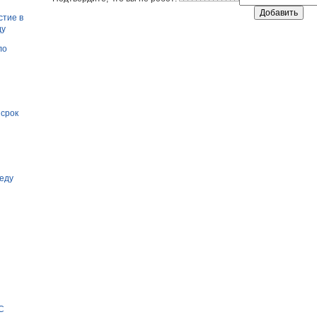
стие в
ду
ло
 срок
еду
С