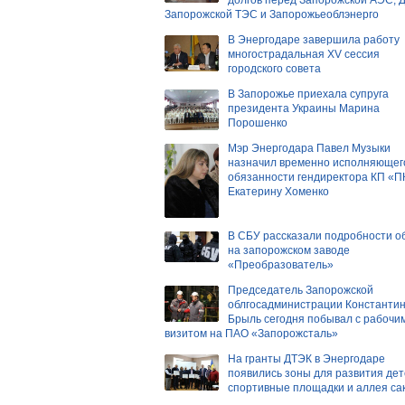
Запорожской ТЭС и Запорожьеоблэнерго
В Энергодаре завершила работу
многострадальная ХV сессия
городского совета
В Запорожье приехала супруга
президента Украины Марина
Порошенко
Мэр Энергодара Павел Музыки
назначил временно исполняющег
обязанности гендиректора КП «
Екатерину Хоменко
В СБУ рассказали подробности о
на запорожском заводе
«Преобразователь»
Председатель Запорожской
облгосадминистрации Константи
Брыль сегодня побывал с рабочи
визитом на ПАО «Запорожсталь»
На гранты ДТЭК в Энергодаре
появились зоны для развития дет
спортивные площадки и аллея са