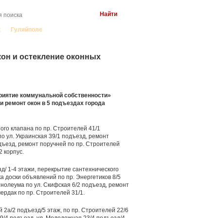
к
Гуляйполе
он и остекление оконных
приятие коммунальной собственности»
и ремонт окон в 5 подъездах города
го клапана по пр. Строителей 41/1
о ул. Украинская 39/1 подъезд, ремонт
дъезд, ремонт поручней по пр. Строителей
2 корпус.
д/ 1-4 этажи, перекрытие сантехнического
ка доски объявлений по пр. Энергетиков 8/5
инолеума по ул. Скифская 6/2 подъезд, ремонт
чердак по пр. Строителей 31/1.
2а/2 подъезд/5 этаж, по пр. Строителей 22/6