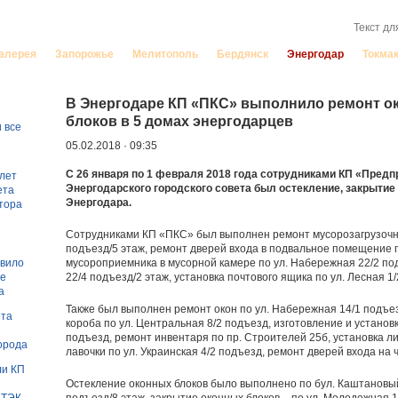
порожье
алерея
Запорожье
Мелитополь
Бердянск
Энергодар
Токма
В Энергодаре КП «ПКС» выполнило ремонт ок
блоков в 5 домах энергодарцев
 все
05.02.2018 · 09:35
С 26 января по 1 февраля 2018 года сотрудниками КП «Пред
 лет
Энергодарского городского совета был остекление, закрытие 
ета
Энергодара.
тора
Сотрудниками КП «ПКС» был выполнен ремонт мусорозагрузочно
подъезд/5 этаж, ремонт дверей входа в подвальное помещение п
овило
мусороприемника в мусорной камере по ул. Набережная 22/2 по
ле
22/4 подъезд/2 этаж, установка почтового ящика по ул. Лесная 1/
а
Также был выполнен ремонт окон по ул. Набережная 14/1 подъез
ета
короба по ул. Центральная 8/2 подъезд, изготовление и установ
подъезд, ремонт инвентаря по пр. Строителей 25б, установка л
орода
лавочки по ул. Украинская 4/2 подъезд, ремонт дверей входа на 
ли КП
Остекление оконных блоков было выполнено по бул. Каштановый 
ДТЭК