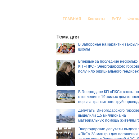
Корреспондент За
ГЛАВНАЯ
Контакты
EnTV
Фотог
Тема дня
В Запорожье на карантин закрыли
школы
Впервые за последние несколько
КП «ПКС» Энергодарского горсов
получило официального гендирек
В Энергодаре КП «ПКС» восстан
отопление в 19 жилых домах пос
порыва транзитного трубопровод
Депутаты Энергодарского горсов
выделили 1,5 миллиона на
материальную помощь жителям г
Энергодарские депутаты выдели
«ПКС» 38 млн грн для погашения
долгов перед Запорожской АЭС, 