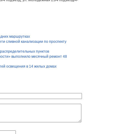
9/4 подъезд, ул. Молодежная 23/4 подъезд/4-
одних маршрутках
ети сливной канализации по проспекту
 распределительных пунктов
ности» выполнило месячный ремонт 48
тей освещения в 14 жилых домах