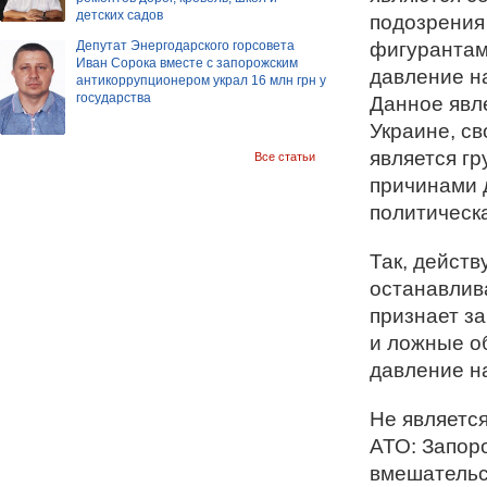
детских садов
подозрения
фигурантам
Депутат Энергодарского горсовета
Иван Сорока вместе с запорожским
давление н
антикоррупционером украл 16 млн грн у
государства
Данное явле
Украине, св
является г
Все статьи
причинами 
политическа
Так, действ
останавлива
признает з
и ложные о
давление н
Не являетс
АТО: Запоро
вмешательст