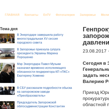
Корреспондент Запорожье
ГЛАВНАЯ
Контакты
EnTV
Фотогалерея
Запорожье
Мели
Генпрок
Тема дня
запорож
В Энергодаре завершила работу
многострадальная ХV сессия
давлени
городского совета
В Запорожье приехала супруга
23.08.2017 
президента Украины Марина
Порошенко
Сегодня в
Мэр Энергодара Павел Музыки
назначил временно исполняющего
Генеральн
обязанности гендиректора КП «ПКС»
задать нес
Екатерину Хоменко
Валерию Ро
В СБУ рассказали подробности обыска
Приезд Юри
на запорожском заводе
«Преобразователь»
прокуратур
Председатель Запорожской
областной 
облгосадминистрации Константин