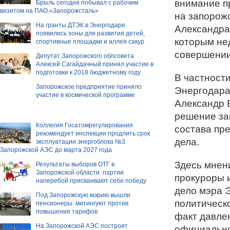
внимание п
Брыль сегодня побывал с рабочим
визитом на ПАО «Запорожсталь»
на запорожс
На гранты ДТЭК в Энергодаре
Александра
появились зоны для развития детей,
которым не
спортивные площадки и аллея сакур
совершении
Депутат Запорожского облсовета
Алексей Сагайдачный принял участие в
подготовке к 2018 бюджетному году
В частност
Запорожское предприятие приняло
Энергодара 
участие в космической программе
Александр 
решение зак
Коллегия Госатомрегулирования
состава пр
рекомендует инспекции продлить срок
дела.
эксплуатации энергоблока №3
Запорожской АЭС до марта 2027 года
Здесь мнен
Результаты выборов ОТГ в
Запорожской области: партии
прокуроры 
наперебой присваивают себе победу
дело мэра 
Под Запорожскую мэрию вышли
политическо
пенсионеры: митингуют против
повышения тарифов
факт давлен
На Запорожской АЭС построят
официально