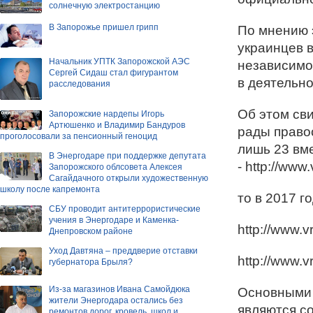
солнечную электростанцию
В Запорожье пришел грипп
По мнению 
украинцев в
Начальник УПТК Запорожской АЭС
независимо
Сергей Сидаш стал фигурантом
в деятельно
расследования
Об этом св
Запорожские нардепы Игорь
Артюшенко и Владимир Бандуров
рады правос
проголосовали за пенсионный геноцид
лишь 23 вм
В Энергодаре при поддержке депутата
- http://www
Запорожского облсовета Алексея
Сагайдачного открыли художественную
школу после капремонта
то в 2017 г
СБУ проводит антитеррористические
учения в Энергодаре и Каменка-
http://www.v
Днепровском районе
Уход Давтяна – преддверие отставки
http://www.v
губернатора Брыля?
Из-за магазинов Ивана Самойдюка
Основными 
жители Энергодара остались без
являются со
ремонтов дорог, кровель, школ и